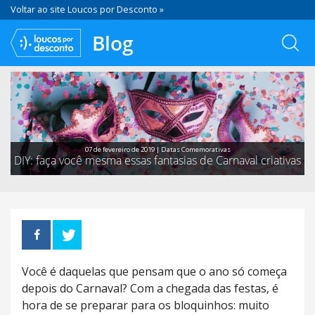
Voltar ao site Loucos por Desconto »
Blog
07 de fevereiro de 2019 |
Datas Comemorativas
DIY: faça você mesma essas fantasias de Carnaval criativas
Você é daquelas que pensam que o ano só começa
depois do Carnaval? Com a chegada das festas, é
hora de se preparar para os bloquinhos: muito