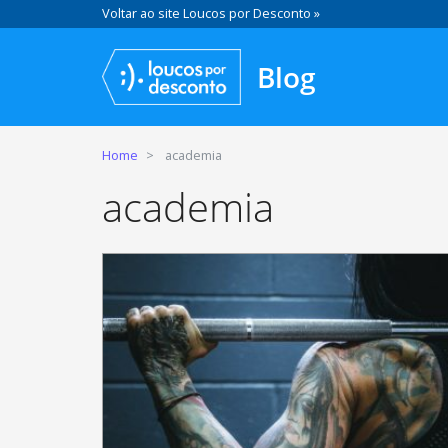
Voltar ao site Loucos por Desconto »
Blog
Home
academia
academia