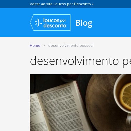
Voltar ao site Loucos por Desconto »
Blog
Home
desenvolvimento pessoal
desenvolvimento p