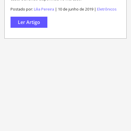
Postado por:
Lilia Pereira
| 10 de junho de 2019 |
Eletrônicos
Ler Artigo