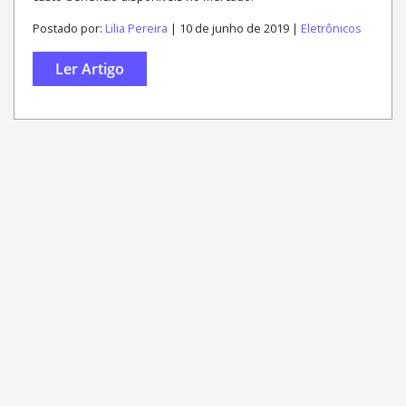
Postado por:
Lilia Pereira
| 10 de junho de 2019 |
Eletrônicos
Ler Artigo