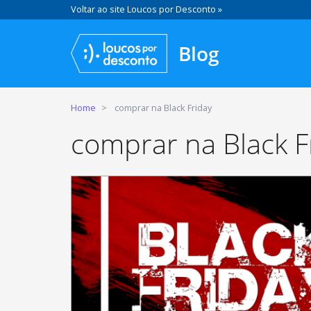
Voltar ao site Loucos por Desconto »
Blog
Home
comprar na Black Friday
comprar na Black F