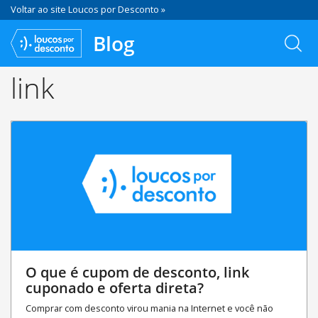
Voltar ao site Loucos por Desconto »
Blog
link
O que é cupom de desconto, link
cuponado e oferta direta?
Comprar com desconto virou mania na Internet e você não