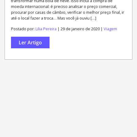
transformar numa bola de neve. Isso inclui a compra de
moeda internacional: é preciso analisar o preço comercial,
procurar por casas de câmbio, verificar o melhor preço final, ir
até o local fazer a troca… Mas você já ouviu […]
Postado por:
Lilia Pereira
| 29 de janeiro de 2020 |
Viagem
Ler Artigo