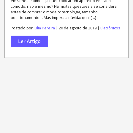
em séries e filmes, já quer colocar um aparelho em cada
cômodo, não é mesmo? Há muitas questões a se considerar
antes de comprar o modelo: tecnologia, tamanho,
posicionamento… Mas impera a dúvida: qual […]
Postado por:
Lilia Pereira
| 20 de agosto de 2019 |
Eletrônicos
Ler Artigo