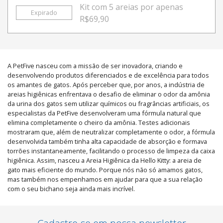
Kit com 5 areias por apenas
Expirado
R$69,90
A PetFive nasceu com a missão de ser inovadora, criando e
desenvolvendo produtos diferenciados e de excelência para todos
os amantes de gatos. Após perceber que, por anos, a indústria de
areias higiênicas enfrentava o desafio de eliminar o odor da amônia
da urina dos gatos sem utilizar químicos ou fragrâncias artificiais, os
especialistas da PetFive desenvolveram uma fórmula natural que
elimina completamente o cheiro da amônia. Testes adicionais
mostraram que, além de neutralizar completamente o odor, a fórmula
desenvolvida também tinha alta capacidade de absorção e formava
torrões instantaneamente, facilitando o processo de limpeza da caixa
higiênica. Assim, nasceu a Areia Higiênica da Hello Kitty: a areia de
gato mais eficiente do mundo. Porque nós não só amamos gatos,
mas também nos empenhamos em ajudar para que a sua relação
com o seu bichano seja ainda mais incrível.