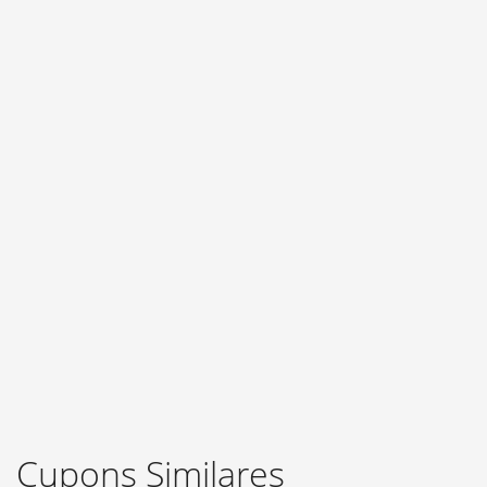
Cupons Similares