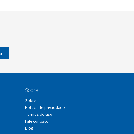
ar
Sobre
Sobre
Política de privacidade
Termos de uso
Fale conosco
Blog