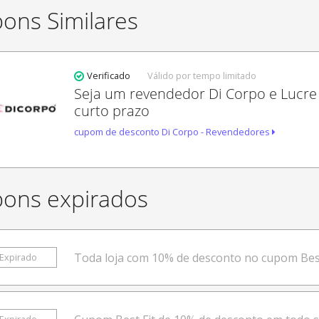
ons Similares
Verificado
Válido por tempo limitado
Seja um revendedor Di Corpo e Lucr
curto prazo
cupom de desconto Di Corpo - Revendedores
ons expirados
Toda loja com 10% de desconto no cupom Best
Expirado