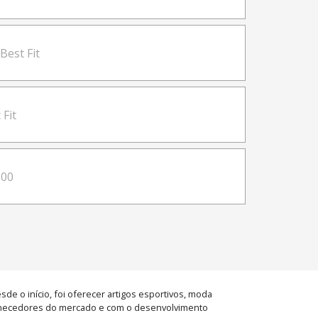
Best Fit
Fit
,00
sde o início, foi oferecer artigos esportivos, moda
fornecedores do mercado e com o desenvolvimento