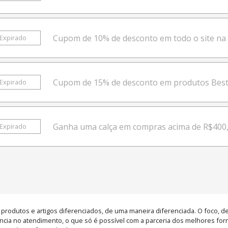
Cupom de 10% de desconto em todo o site na 
Expirado
Cupom de 15% de desconto em produtos Best 
Expirado
Ganha uma calça em compras acima de R$400
Expirado
r produtos e artigos diferenciados, de uma maneira diferenciada. O foco, de
ência no atendimento, o que só é possível com a parceria dos melhores 