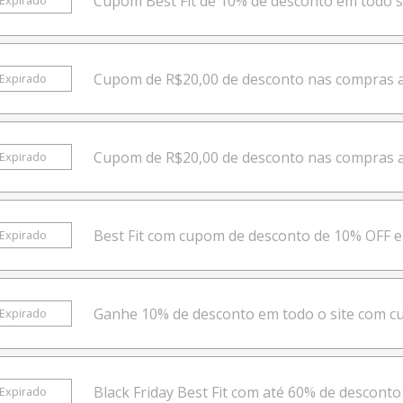
Cupom Best Fit de 10% de desconto em todo s
Expirado
Cupom de R$20,00 de desconto nas compras 
Expirado
Cupom de R$20,00 de desconto nas compras 
Expirado
Best Fit com cupom de desconto de 10% OFF e
Expirado
Ganhe 10% de desconto em todo o site com 
Expirado
Black Friday Best Fit com até 60% de desconto
Expirado