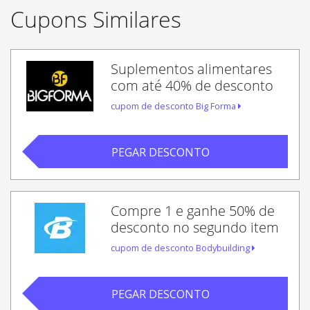
Cupons Similares
Suplementos alimentares
com até 40% de desconto
cupom de desconto Big Forma
PEGAR DESCONTO
Compre 1 e ganhe 50% de
desconto no segundo item
cupom de desconto Bodybuilding
PEGAR DESCONTO