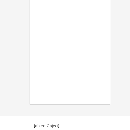
[object Object]