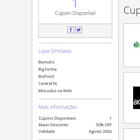
1
Cup
Cupom Disponível
Lojas Similares
Bionutra
Big Forma
BioPoint
Central Fit
Músculos na Web
Mais Informações
Cupons Disponíveis
1
Maior Desconto
50% OFF
Validade
Agosto
2026