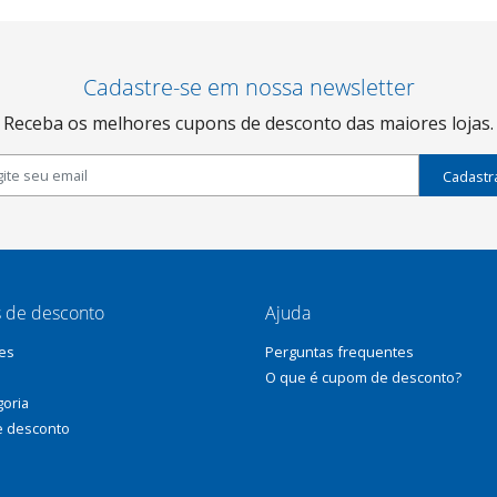
Cadastre-se em nossa newsletter
Receba os melhores cupons de desconto das maiores lojas.
Cadastr
 de desconto
Ajuda
es
Perguntas frequentes
O que é cupom de desconto?
goria
e desconto