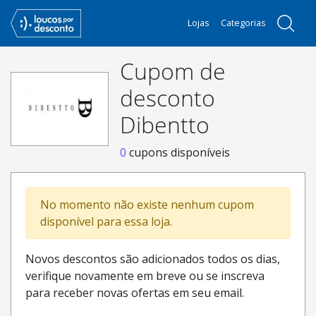
Lojas
Categorias
Cupom de
desconto
Dibentto
0
cupons disponíveis
No momento não existe nenhum cupom
disponível para essa loja.
Novos descontos são adicionados todos os dias,
verifique novamente em breve ou se inscreva
para receber novas ofertas em seu email.