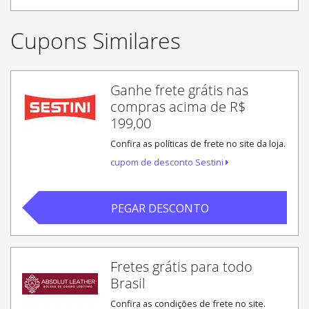
Cupons Similares
Ganhe frete grátis nas
compras acima de R$
199,00
Confira as políticas de frete no site da loja.
cupom de desconto Sestini
PEGAR DESCONTO
Fretes grátis para todo
Brasil
Confira as condições de frete no site.