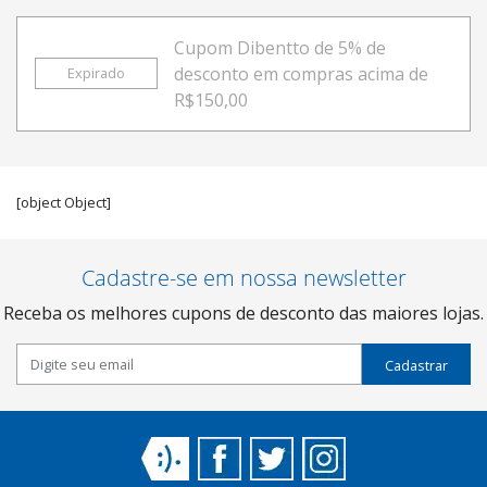
Cupom Dibentto de 5% de
desconto em compras acima de
Expirado
R$150,00
[object Object]
Cadastre-se em nossa newsletter
Receba os melhores cupons de desconto das maiores lojas.
Cadastrar