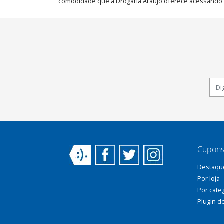
comodidade que a Drogaria Araujo oferece acessando a
Cupons
Destaqu
Por loja
Por cate
Plugin d