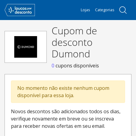
Lojas
Categorias
Cupom de
desconto
Dumond
0
cupons disponíveis
No momento não existe nenhum cupom
disponível para essa loja.
Novos descontos são adicionados todos os dias,
verifique novamente em breve ou se inscreva
para receber novas ofertas em seu email.