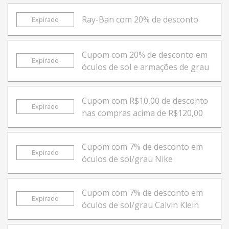
Ray-Ban com 20% de desconto
Expirado
Cupom com 20% de desconto em
Expirado
óculos de sol e armações de grau
Cupom com R$10,00 de desconto
Expirado
nas compras acima de R$120,00
Cupom com 7% de desconto em
Expirado
óculos de sol/grau Nike
Cupom com 7% de desconto em
Expirado
óculos de sol/grau Calvin Klein