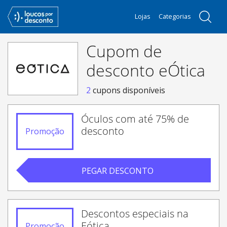
Lojas
Categorias
Cupom de
desconto eÓtica
2
cupons disponíveis
Óculos com até 75% de
desconto
Promoção
PEGAR DESCONTO
Descontos especiais na
Eótica
Promoção