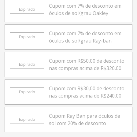
Cupom com 7% de desconto em
Expirado
óculos de sol/grau Oakley
Cupom com 7% de desconto em
Expirado
óculos de sol/grau Ray-ban
Cupom com R$50,00 de desconto
Expirado
nas compras acima de R$320,00
Cupom com R$30,00 de desconto
Expirado
nas compras acima de R$240,00
Cupom Ray Ban para óculos de
Expirado
sol com 20% de desconto