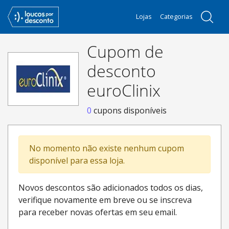
Lojas
Categorias
Cupom de
desconto
euroClinix
0
cupons disponíveis
No momento não existe nenhum cupom
disponível para essa loja.
Novos descontos são adicionados todos os dias,
verifique novamente em breve ou se inscreva
para receber novas ofertas em seu email.