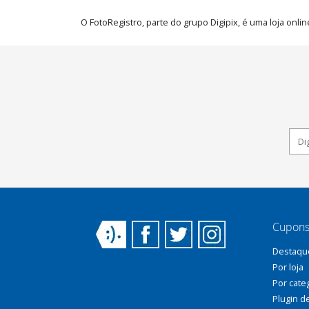
O FotoRegistro, parte do grupo Digipix, é uma loja onli
Cupons
Destaqu
Por loja
Por cate
Plugin d