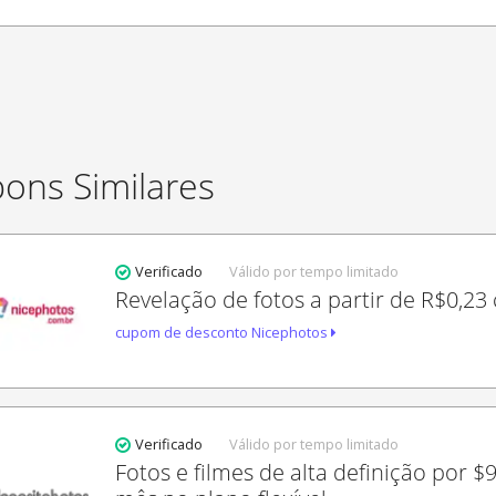
ons Similares
Verificado
Válido por tempo limitado
Revelação de fotos a partir de R$0,23
cupom de desconto Nicephotos
Verificado
Válido por tempo limitado
Fotos e filmes de alta definição por $