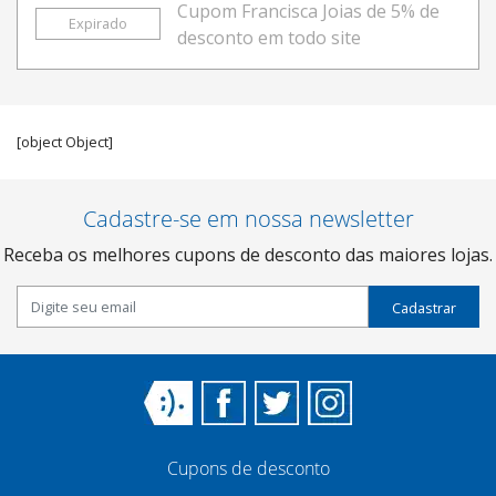
Cupom Francisca Joias de 5% de
Expirado
desconto em todo site
[object Object]
Cadastre-se em nossa newsletter
Receba os melhores cupons de desconto das maiores lojas.
Cadastrar
Cupons de desconto