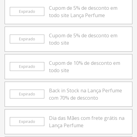
Cupom de 5% de desconto em
Expirado
todo site Lança Perfume
Cupom de 5% de desconto em
Expirado
todo site
Cupom de 10% de desconto em
Expirado
todo site
Back in Stock na Lança Perfume
Expirado
com 70% de desconto
Dia das Mães com frete grátis na
Expirado
Lança Perfume