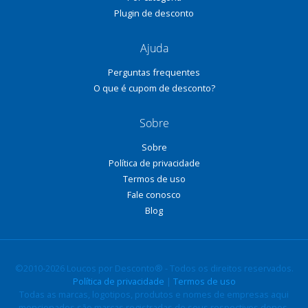
Plugin de desconto
Ajuda
Perguntas frequentes
O que é cupom de desconto?
Sobre
Sobre
Política de privacidade
Termos de uso
Fale conosco
Blog
©2010-2026 Loucos por Desconto® - Todos os direitos reservados.
Política de privacidade
|
Termos de uso
Todas as marcas, logotipos, produtos e nomes de empresas aqui
mencionados são marcas registradas de seus respectivos donos.