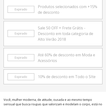
Produtos selecionados com +15%
Expirado
de desconto
Sale 50 OFF + Frete Grátis -
Desconto em toda categoria de
Expirado
Alto Verão 2018
Até 60% de desconto em Moda e
Expirado
Acessórios
10% de desconto em Todo o SIte
Expirado
Você, mulher moderna, de atitude, ousada e ao mesmo tempo
sensual que busca roupas que valorizam e modelam o corpo, está no