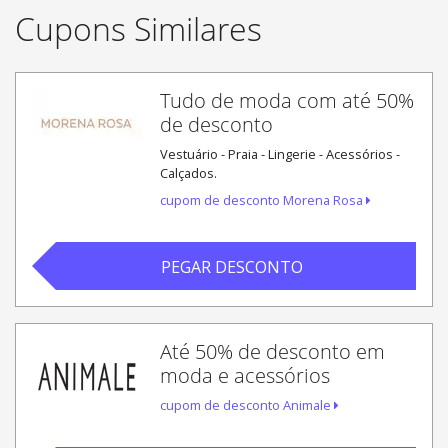
Cupons Similares
Tudo de moda com até 50%
de desconto
Vestuário - Praia - Lingerie - Acessórios -
Calçados.
cupom de desconto Morena Rosa
PEGAR DESCONTO
Até 50% de desconto em
moda e acessórios
cupom de desconto Animale