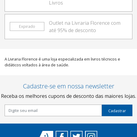
Livros
Outlet na Livraria Florence com
Expirado
até 95% de desconto
A Livraria Florence é uma loja especializada em livros técnicos e
didáticos voltados à área de saúde.
Cadastre-se em nossa newsletter
Receba os melhores cupons de desconto das maiores lojas.
Cadastrar