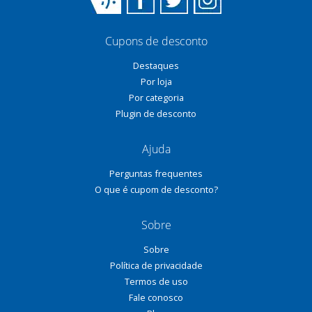
Cupons de desconto
Destaques
Por loja
Por categoria
Plugin de desconto
Ajuda
Perguntas frequentes
O que é cupom de desconto?
Sobre
Sobre
Política de privacidade
Termos de uso
Fale conosco