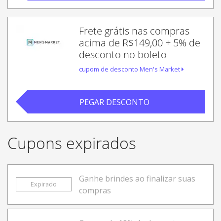
Frete grátis nas compras
acima de R$149,00 + 5% de
desconto no boleto
cupom de desconto Men's Market
PEGAR DESCONTO
Cupons expirados
Ganhe brindes ao finalizar suas
Expirado
compras