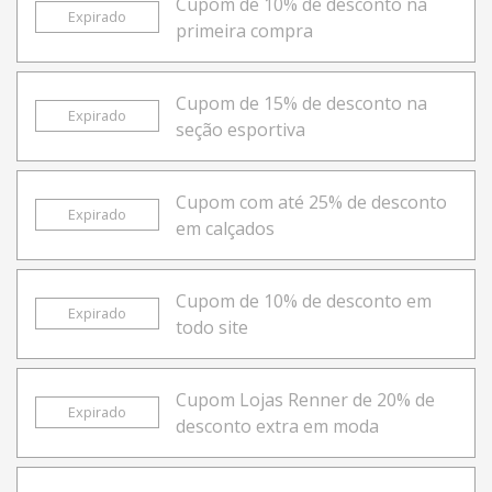
Cupom de 10% de desconto na
Expirado
primeira compra
Cupom de 15% de desconto na
Expirado
seção esportiva
Cupom com até 25% de desconto
Expirado
em calçados
Cupom de 10% de desconto em
Expirado
todo site
Cupom Lojas Renner de 20% de
Expirado
desconto extra em moda