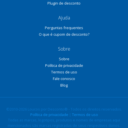
Plugin de desconto
Ajuda
Perguntas frequentes
O que é cupom de desconto?
Sobre
Sobre
Política de privacidade
Termos de uso
Fale conosco
Blog
©2010-2026 Loucos por Desconto® - Todos os direitos reservados.
Política de privacidade
|
Termos de uso
Todas as marcas, logotipos, produtos e nomes de empresas aqui
mencionados são marcas registradas de seus respectivos donos.