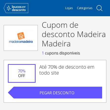
Lojas
Categorias
Cupom de
desconto Madeira
Madeira
1
cupons disponíveis
Até 70% de desconto em
70
%
todo site
OFF
PEGAR DESCONTO