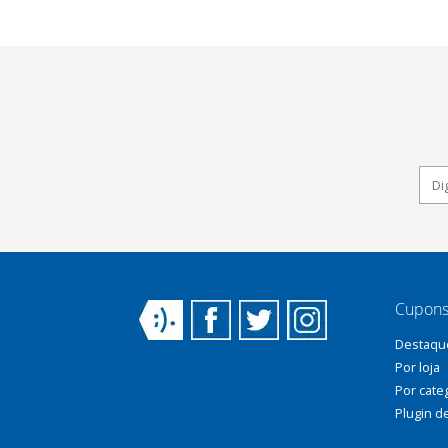
Cupons
Destaqu
Por loja
Por cate
Plugin d