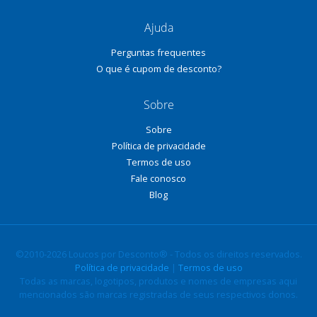
Ajuda
Perguntas frequentes
O que é cupom de desconto?
Sobre
Sobre
Política de privacidade
Termos de uso
Fale conosco
Blog
©2010-2026 Loucos por Desconto® - Todos os direitos reservados.
Política de privacidade
|
Termos de uso
Todas as marcas, logotipos, produtos e nomes de empresas aqui
mencionados são marcas registradas de seus respectivos donos.