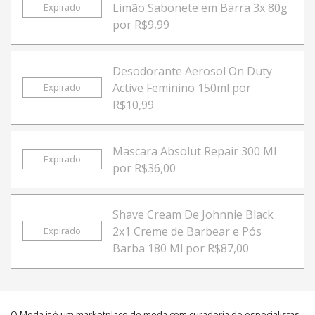
Limão Sabonete em Barra 3x 80g
Expirado
por R$9,99
Desodorante Aerosol On Duty
Active Feminino 150ml por
Expirado
R$10,99
Mascara Absolut Repair 300 Ml
Expirado
por R$36,00
Shave Cream De Johnnie Black
2x1 Creme de Barbear e Pós
Expirado
Barba 180 Ml por R$87,00
O Moda it é um marketplace de moda com curadoria de especialistas