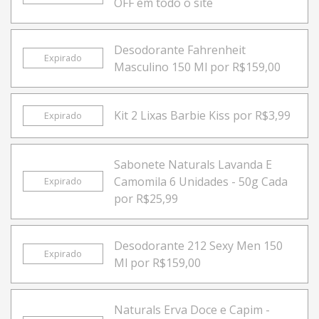
OFF em todo o site
Desodorante Fahrenheit
Expirado
Masculino 150 Ml por R$159,00
Kit 2 Lixas Barbie Kiss por R$3,99
Expirado
Sabonete Naturals Lavanda E
Camomila 6 Unidades - 50g Cada
Expirado
por R$25,99
Desodorante 212 Sexy Men 150
Expirado
Ml por R$159,00
Naturals Erva Doce e Capim -