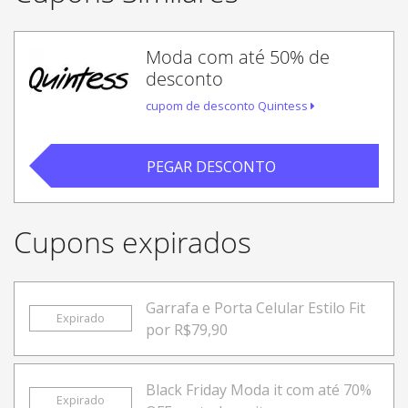
Moda com até 50% de
desconto
cupom de desconto Quintess
PEGAR DESCONTO
Cupons expirados
Garrafa e Porta Celular Estilo Fit
Expirado
por R$79,90
Black Friday Moda it com até 70%
Expirado