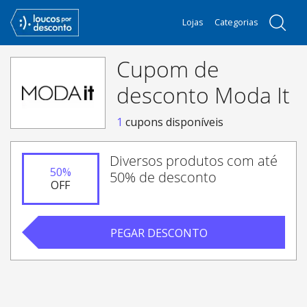
Lojas
Categorias
Cupom de
desconto Moda It
1
cupons disponíveis
Diversos produtos com até
50
%
50% de desconto
OFF
PEGAR DESCONTO