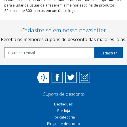
para ajudar os usuários a fazerem a melhor escolha de produtos.
São mais de 300 marcas em um único lugar.
Cadastre-se em nossa newsletter
Receba os melhores cupons de desconto das maiores lojas.
Cadastrar
Cupons de desconto
Destaques
Por loja
Por categoria
Plugin de desconto