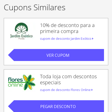
Cupons Similares
10% de desconto para a
primeira compra
cupom de desconto Jardim Exótico
VER CUPOM
Toda loja com descontos
especiais
cupom de desconto Flores Online
PEGAR DESCONTO