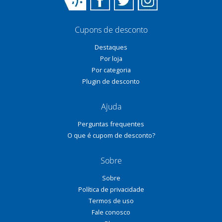
Cupons de desconto
Destaques
Por loja
Por categoria
Plugin de desconto
Ajuda
Perguntas frequentes
O que é cupom de desconto?
Sobre
Sobre
Política de privacidade
Termos de uso
Fale conosco