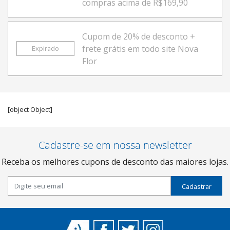
compras acima de R$169,90
Cupom de 20% de desconto +
frete grátis em todo site Nova
Expirado
Flor
[object Object]
Cadastre-se em nossa newsletter
Receba os melhores cupons de desconto das maiores lojas.
Cadastrar