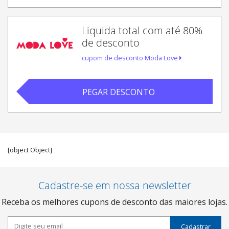
Liquida total com até 80%
de desconto
cupom de desconto Moda Love
PEGAR DESCONTO
[object Object]
Cadastre-se em nossa newsletter
Receba os melhores cupons de desconto das maiores lojas.
Cadastrar