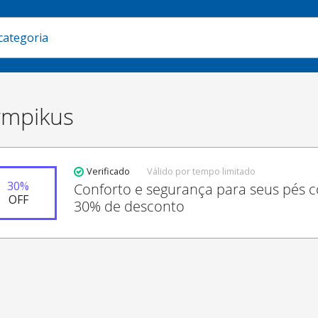
ympikus
Verificado
Válido por tempo limitado
30
%
Conforto e segurança para seus pés 
OFF
30% de desconto