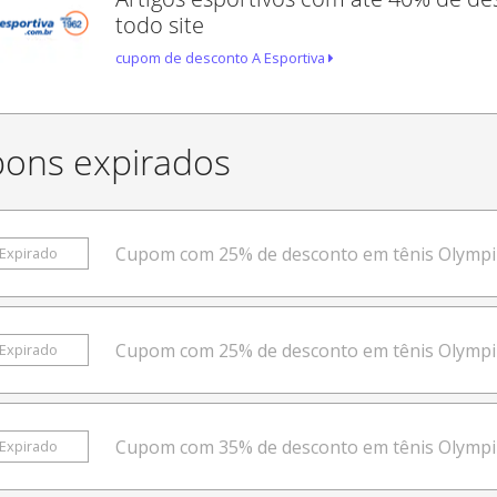
todo site
cupom de desconto A Esportiva
ons expirados
Cupom com 25% de desconto em tênis Olympi
Expirado
Cupom com 25% de desconto em tênis Olympik
Expirado
Cupom com 35% de desconto em tênis Olympik
Expirado