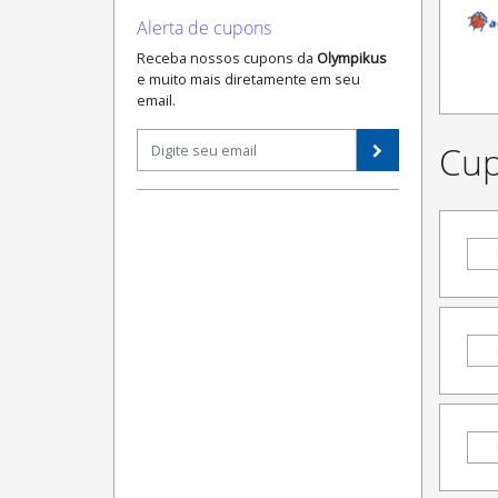
Alerta de cupons
Receba nossos cupons da
Olympikus
e muito mais diretamente em seu
email.
Cup