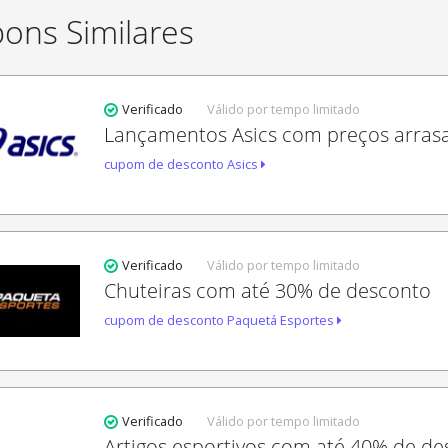
ons Similares
Verificado
Válido por tempo limitado
Lançamentos Asics com preços arras
cupom de desconto Asics
Verificado
Válido por tempo limitado
Chuteiras com até 30% de desconto
cupom de desconto Paquetá Esportes
Verificado
Válido por tempo limitado
Artigos esportivos com até 40% de d