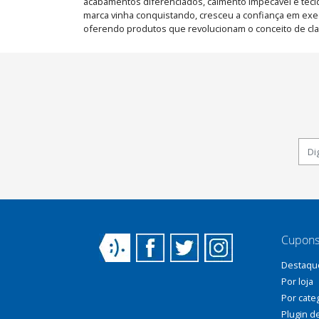
acabamentos diferenciados, caimento impecável e tecido
marca vinha conquistando, cresceu a confiança em execu
oferendo produtos que revolucionam o conceito de cl
Cupons
Destaqu
Por loja
Por cate
Plugin d