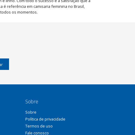
m e linho. Com todo o sucesso e a satisfação que a
a é referência em camisaria feminina no Brasil,
m todos os momentos.
ar
Sobre
Sobre
Política de privacidade
Termos de uso
Fale conosco