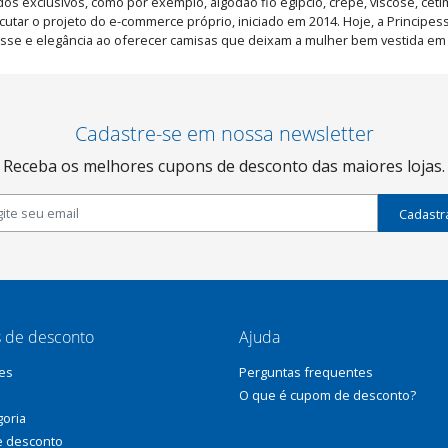
s exclusivos, como por exemplo, algodão fio egípcio, crepe, viscose, ceti
tar o projeto do e-commerce próprio, iniciado em 2014. Hoje, a Principess
asse e elegância ao oferecer camisas que deixam a mulher bem vestida e
Cadastre-se em nossa newsletter
Receba os melhores cupons de desconto das maiores lojas.
Cadastr
 de desconto
Ajuda
es
Perguntas frequentes
O que é cupom de desconto?
goria
e desconto