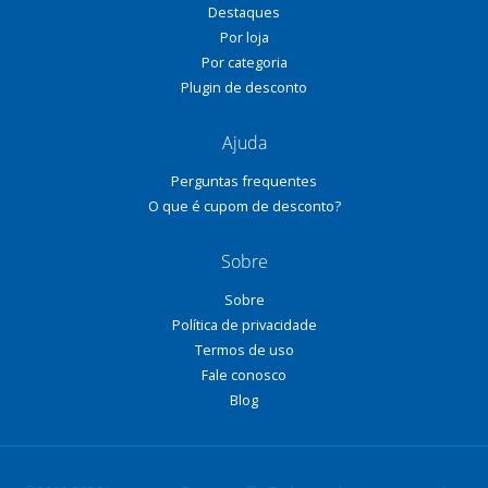
Destaques
Por loja
Por categoria
Plugin de desconto
Ajuda
Perguntas frequentes
O que é cupom de desconto?
Sobre
Sobre
Política de privacidade
Termos de uso
Fale conosco
Blog