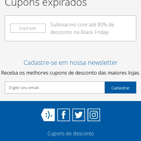
Cupons expirados
Submarino com até 80% de
Expirado
desconto na Black Friday
Cadastre-se em nossa newsletter
Receba os melhores cupons de desconto das maiores lojas.
Cadastrar
Cupons de desconto