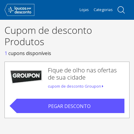
Lojas
Categorias
Cupom de desconto
Produtos
1
cupons disponíveis
Fique de olho nas ofertas
de sua cidade
cupom de desconto Groupon
PEGAR DESCONTO