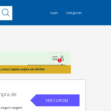
Lojas
Categorias
mpra de
VER CUPOM
 seguro viagem