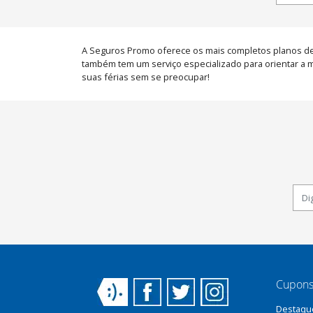
A Seguros Promo oferece os mais completos planos de 
também tem um serviço especializado para orientar a 
suas férias sem se preocupar!
Cupons
Destaqu