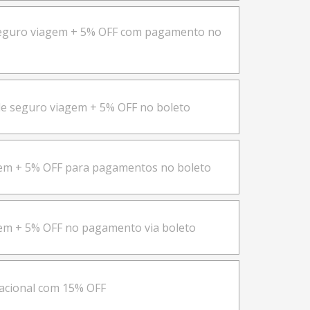
eguro viagem + 5% OFF com pagamento no
e seguro viagem + 5% OFF no boleto
em + 5% OFF para pagamentos no boleto
m + 5% OFF no pagamento via boleto
acional com 15% OFF