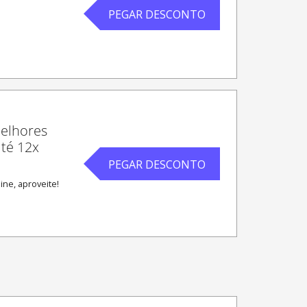
PEGAR DESCONTO
elhores
até 12x
PEGAR DESCONTO
ne, aproveite!