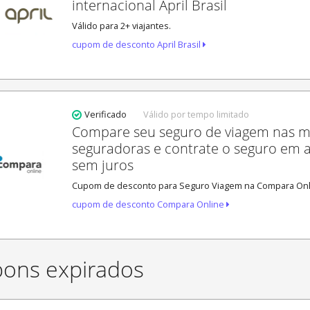
internacional April Brasil
Válido para 2+ viajantes.
cupom de desconto April Brasil
Verificado
Válido por tempo limitado
Compare seu seguro de viagem nas m
seguradoras e contrate o seguro em 
sem juros
Cupom de desconto para Seguro Viagem na Compara Onli
cupom de desconto Compara Online
ons expirados