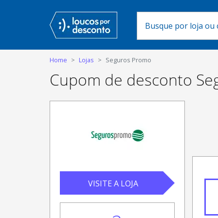
Home
Lojas
Seguros Promo
Cupom de desconto Se
VISITE A LOJA