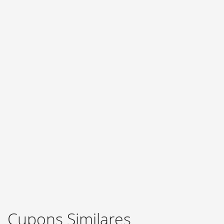
Cupons Similares