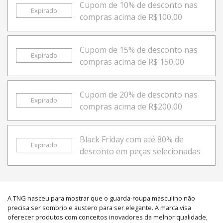
Cupom de 10% de desconto nas
Expirado
compras acima de R$100,00
Cupom de 15% de desconto nas
Expirado
compras acima de R$ 150,00
Cupom de 20% de desconto nas
Expirado
compras acima de R$200,00
Black Friday com até 80% de
Expirado
desconto em peças selecionadas
A TNG nasceu para mostrar que o guarda-roupa masculino não
precisa ser sombrio e austero para ser elegante. A marca visa
oferecer produtos com conceitos inovadores da melhor qualidade,