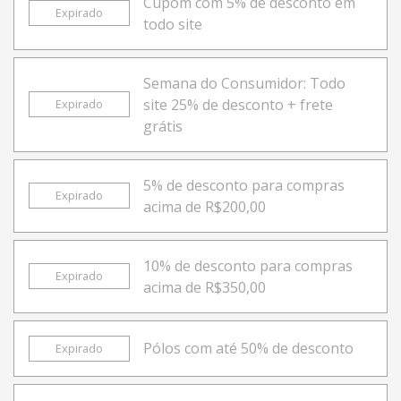
Cupom com 5% de desconto em
Expirado
todo site
Semana do Consumidor: Todo
site 25% de desconto + frete
Expirado
grátis
5% de desconto para compras
Expirado
acima de R$200,00
10% de desconto para compras
Expirado
acima de R$350,00
Pólos com até 50% de desconto
Expirado