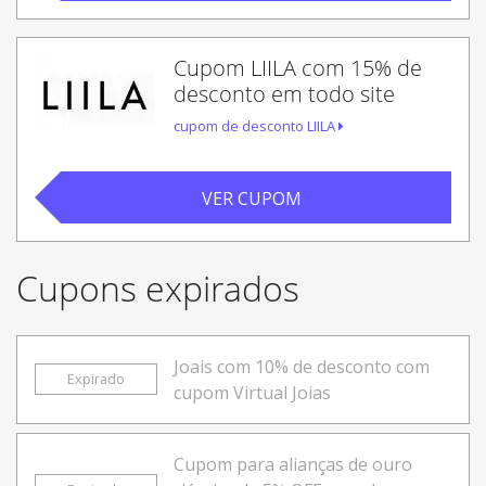
Cupom LIILA com 15% de
desconto em todo site
cupom de desconto LIILA
VER CUPOM
Cupons expirados
Joais com 10% de desconto com
Expirado
cupom Virtual Joias
Cupom para alianças de ouro