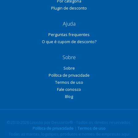
Por categoria
Plugin de desconto
Ajuda
Perguntas frequentes
O que é cupom de desconto?
Sobre
Sobre
Política de privacidade
Termos de uso
Fale conosco
Blog
©2010-2026 Loucos por Desconto® - Todos os direitos reservados.
Política de privacidade
|
Termos de uso
Todas as marcas, logotipos, produtos e nomes de empresas aqui