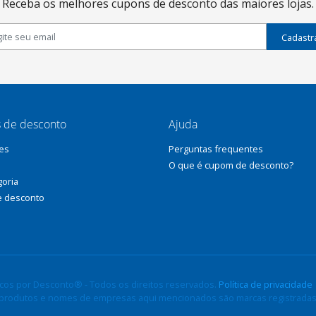
Receba os melhores cupons de desconto das maiores lojas.
Cadastr
 de desconto
Ajuda
es
Perguntas frequentes
O que é cupom de desconto?
goria
e desconto
os por Desconto® - Todos os direitos reservados.
Política de privacidade
, produtos e nomes de empresas aqui mencionados são marcas registradas