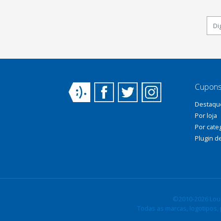
Cupons
Destaqu
Por loja
Por cate
Plugin d
©2010-2026 Louc
Todas as marcas, logotipos